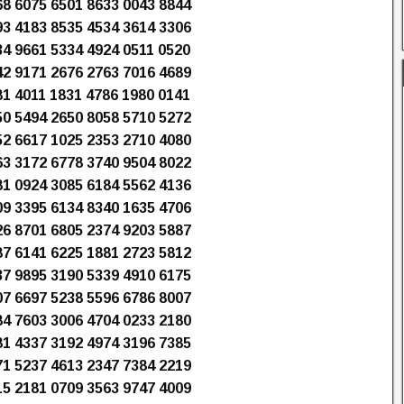
68 6075 6501 8633 0043 8844
93 4183 8535 4534 3614 3306
34 9661 5334 4924 0511 0520
42 9171 2676 2763 7016 4689
81 4011 1831 4786 1980 0141
50 5494 2650 8058 5710 5272
52 6617 1025 2353 2710 4080
63 3172 6778 3740 9504 8022
81 0924 3085 6184 5562 4136
09 3395 6134 8340 1635 4706
26 8701 6805 2374 9203 5887
87 6141 6225 1881 2723 5812
37 9895 3190 5339 4910 6175
07 6697 5238 5596 6786 8007
84 7603 3006 4704 0233 2180
81 4337 3192 4974 3196 7385
71 5237 4613 2347 7384 2219
15 2181 0709 3563 9747 4009