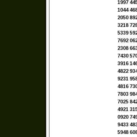
1997 44
1044 46
2050 89
3218 72
5339 59
7692 06
2308 66
7430 57
3916 14
4822 93
9231 95
4816 73
7803 98
7025 84
4921 31
0920 74
9433 48
5948 60