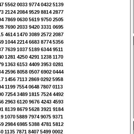
47 5562 0033 9774 0432 5139
73 2124 2084 9529 8814 2877
04 7869 0630 5619 9750 2505
28 7690 2033 9420 3331 0695
15 4614 1470 3089 2572 2087
69 1044 2214 6683 8774 5356
37 7639 1037 5189 6344 9511
40 1281 4250 4291 1238 1170
79 1363 6153 4409 3953 0281
34 2596 8058 0507 6902 0444
17 1456 7113 2869 0292 5958
04 1199 7554 0648 7807 0113
00 7254 3489 1815 7524 4492
66 2963 6120 9676 4243 4593
01 8139 8679 5628 3921 9184
19 1070 5889 7974 9075 9371
59 2984 6985 5388 4781 5812
50 1135 7871 8407 5499 0002