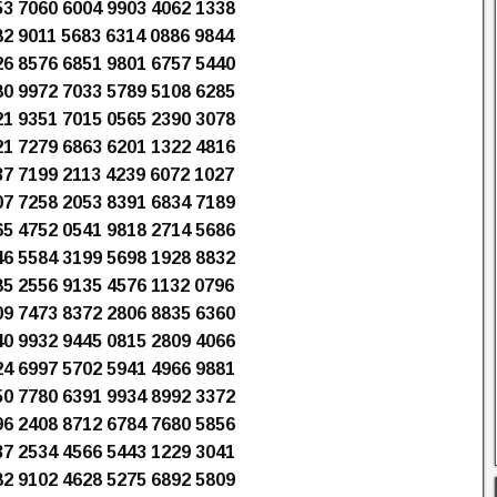
53 7060 6004 9903 4062 1338
82 9011 5683 6314 0886 9844
26 8576 6851 9801 6757 5440
80 9972 7033 5789 5108 6285
21 9351 7015 0565 2390 3078
21 7279 6863 6201 1322 4816
37 7199 2113 4239 6072 1027
07 7258 2053 8391 6834 7189
65 4752 0541 9818 2714 5686
46 5584 3199 5698 1928 8832
85 2556 9135 4576 1132 0796
09 7473 8372 2806 8835 6360
40 9932 9445 0815 2809 4066
24 6997 5702 5941 4966 9881
50 7780 6391 9934 8992 3372
96 2408 8712 6784 7680 5856
37 2534 4566 5443 1229 3041
82 9102 4628 5275 6892 5809