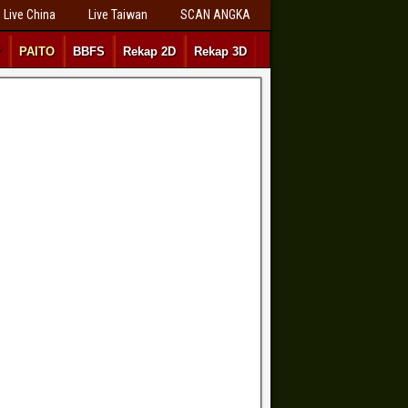
Live China
Live Taiwan
SCAN ANGKA
P
PAITO
BBFS
Rekap 2D
Rekap 3D