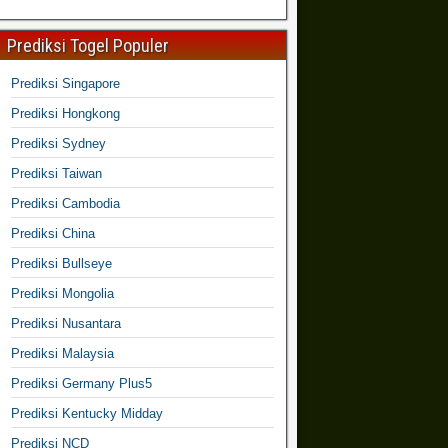
Prediksi Togel Populer
Prediksi Singapore
Prediksi Hongkong
Prediksi Sydney
Prediksi Taiwan
Prediksi Cambodia
Prediksi China
Prediksi Bullseye
Prediksi Mongolia
Prediksi Nusantara
Prediksi Malaysia
Prediksi Germany Plus5
Prediksi Kentucky Midday
Prediksi NCD