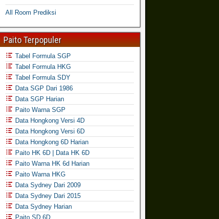
All Room Prediksi
Paito Terpopuler
Tabel Formula SGP
Tabel Formula HKG
Tabel Formula SDY
Data SGP Dari 1986
Data SGP Harian
Paito Warna SGP
Data Hongkong Versi 4D
Data Hongkong Versi 6D
Data Hongkong 6D Harian
Paito HK 6D | Data HK 6D
Paito Warna HK 6d Harian
Paito Warna HKG
Data Sydney Dari 2009
Data Sydney Dari 2015
Data Sydney Harian
Paito SD 6D