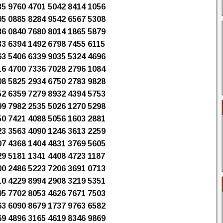
35 9760 4701 5042 8414 1056
95 0885 8284 9542 6567 5308
36 0840 7680 8014 1865 5879
33 6394 1492 6798 7455 6115
63 5406 6339 9035 5324 4696
16 4700 7336 7028 2796 1084
08 5825 2934 6750 2783 9828
52 6359 7279 8932 4394 5753
99 7982 2535 5026 1270 5298
50 7421 4088 5056 1603 2881
23 3563 4090 1246 3613 2259
07 4368 1404 4831 3769 5605
29 5181 1341 4408 4723 1187
00 2486 5223 7206 3691 0713
10 4229 8994 2908 3219 5351
95 7702 8053 4626 7671 7503
63 6090 8679 1737 9763 6582
69 4896 3165 4619 8346 9869