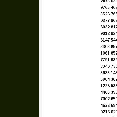
2473 03
9765 40
3528 76
0377 90
6032 81
9012 92
6147 54
3303 85
1061 85
7791 93
3348 73
3983 14
5904 30
1228 53
4465 39
7002 65
4638 68
9216 62