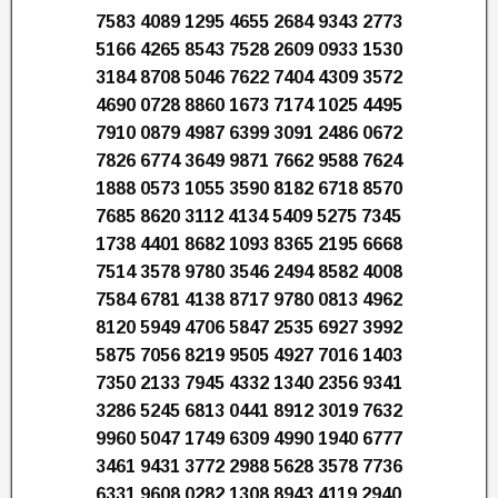
7583 4089 1295 4655 2684 9343 2773
5166 4265 8543 7528 2609 0933 1530
3184 8708 5046 7622 7404 4309 3572
4690 0728 8860 1673 7174 1025 4495
7910 0879 4987 6399 3091 2486 0672
7826 6774 3649 9871 7662 9588 7624
1888 0573 1055 3590 8182 6718 8570
7685 8620 3112 4134 5409 5275 7345
1738 4401 8682 1093 8365 2195 6668
7514 3578 9780 3546 2494 8582 4008
7584 6781 4138 8717 9780 0813 4962
8120 5949 4706 5847 2535 6927 3992
5875 7056 8219 9505 4927 7016 1403
7350 2133 7945 4332 1340 2356 9341
3286 5245 6813 0441 8912 3019 7632
9960 5047 1749 6309 4990 1940 6777
3461 9431 3772 2988 5628 3578 7736
6331 9608 0282 1308 8943 4119 2940