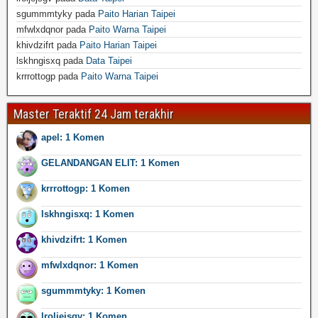
sgummmtyky
pada
Paito Harian Taipei
mfwlxdqnor
pada
Paito Warna Taipei
khivdzifrt
pada
Paito Harian Taipei
lskhngisxq
pada
Data Taipei
krrrottogp
pada
Paito Warna Taipei
Master Teraktif 24 Jam terakhir
apel: 1 Komen
GELANDANGAN ELIT: 1 Komen
krrrottogp: 1 Komen
lskhngisxq: 1 Komen
khivdzifrt: 1 Komen
mfwlxdqnor: 1 Komen
sgummmtyky: 1 Komen
lroljejsgv: 1 Komen