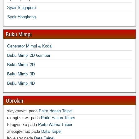
Syair Singapore
Syair Hongkong
Buku Mimpi
Generator Mimpi & Kodal
Buku Mimpi 2D Gambar
Buku Mimpi 2D
Buku Mimpi 3D
Buku Mimpi 4D
Obrolan
xieyvpvymj
pada
Paito Harian Taipei
uxmgtzekwk
pada
Paito Harian Taipei
fdregvimxo
pada
Paito Warna Taipei
xheoqdvmux
pada
Data Taipei
lroljejsgv
pada
Data Taipei