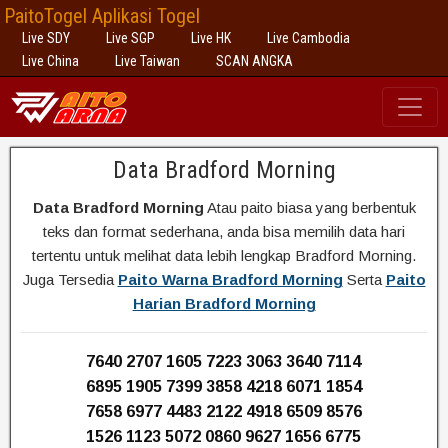
PaitoTogel Aplikasi Togel
Live SDY
Live SGP
Live HK
Live Cambodia
Live China
Live Taiwan
SCAN ANGKA
Data Bradford Morning
Data Bradford Morning
Atau paito biasa yang berbentuk
teks dan format sederhana, anda bisa memilih data hari
tertentu untuk melihat data lebih lengkap Bradford Morning.
Juga Tersedia
Paito Warna Bradford Morning
Serta
Paito
Harian Bradford Morning
7640 2707 1605 7223 3063 3640 7114
6895 1905 7399 3858 4218 6071 1854
7658 6977 4483 2122 4918 6509 8576
1526 1123 5072 0860 9627 1656 6775