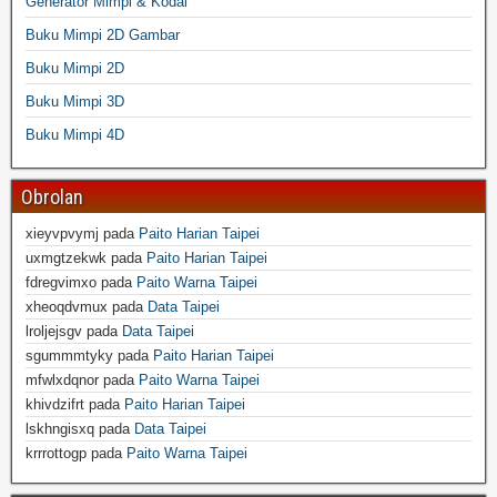
Generator Mimpi & Kodal
Buku Mimpi 2D Gambar
Buku Mimpi 2D
Buku Mimpi 3D
Buku Mimpi 4D
Obrolan
xieyvpvymj
pada
Paito Harian Taipei
uxmgtzekwk
pada
Paito Harian Taipei
fdregvimxo
pada
Paito Warna Taipei
xheoqdvmux
pada
Data Taipei
lroljejsgv
pada
Data Taipei
sgummmtyky
pada
Paito Harian Taipei
mfwlxdqnor
pada
Paito Warna Taipei
khivdzifrt
pada
Paito Harian Taipei
lskhngisxq
pada
Data Taipei
krrrottogp
pada
Paito Warna Taipei