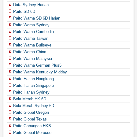
Data Sydney Harian
Paito SD 6D
Paito Warna SD 6D Harian
Paito Warna Sydney
Paito Warna Cambodia
Paito Warna Taiwan
Paito Warna Bullseye
Paito Warna China
Paito Warna Malaysia
Paito Warna German Plus5
Paito Warna Kentucky Midday
Paito Harian Hongkong
Paito Harian Singapore
Paito Harian Sydney
Bola Merah HK 6D
Bola Merah Sydney 6D
Paito Global Oregon
Paito Global Texas
Paito Gabungan HKB
Paito Global Morocco