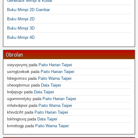
Generator Mimpi & Kodal
Buku Mimpi 2D Gambar
Buku Mimpi 2D
Buku Mimpi 3D
Buku Mimpi 4D
Obrolan
xieyvpvymj
pada
Paito Harian Taipei
uxmgtzekwk
pada
Paito Harian Taipei
fdregvimxo
pada
Paito Warna Taipei
xheoqdvmux
pada
Data Taipei
lroljejsgv
pada
Data Taipei
sgummmtyky
pada
Paito Harian Taipei
mfwlxdqnor
pada
Paito Warna Taipei
khivdzifrt
pada
Paito Harian Taipei
lskhngisxq
pada
Data Taipei
krrrottogp
pada
Paito Warna Taipei