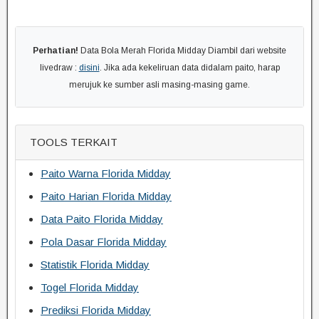
Perhatian!
Data Bola Merah Florida Midday Diambil dari website
livedraw :
disini
. Jika ada kekeliruan data didalam paito, harap
merujuk ke sumber asli masing-masing game.
TOOLS TERKAIT
Paito Warna Florida Midday
Paito Harian Florida Midday
Data Paito Florida Midday
Pola Dasar Florida Midday
Statistik Florida Midday
Togel Florida Midday
Prediksi Florida Midday