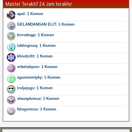
Master Teraktif 24 Jam terakhir
apel: 1 Komen
GELANDANGAN ELIT: 1 Komen
krrrottogp: 1 Komen
lskhngisxq: 1 Komen
khivdzifrt: 1 Komen
mfwlxdqnor: 1 Komen
sgummmtyky: 1 Komen
lroljejsgv: 1 Komen
xheoqdvmux: 1 Komen
fdregvimxo: 1 Komen