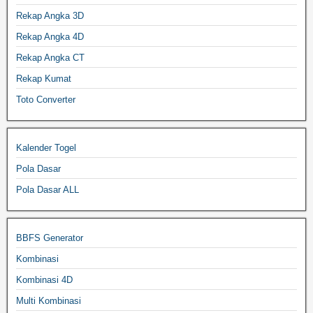
Rekap Angka 3D
Rekap Angka 4D
Rekap Angka CT
Rekap Kumat
Toto Converter
Kalender Togel
Pola Dasar
Pola Dasar ALL
BBFS Generator
Kombinasi
Kombinasi 4D
Multi Kombinasi