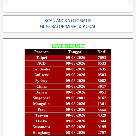
SCAN ANGKA OTOMATIS
GENERATOR MIMPI & KODAL