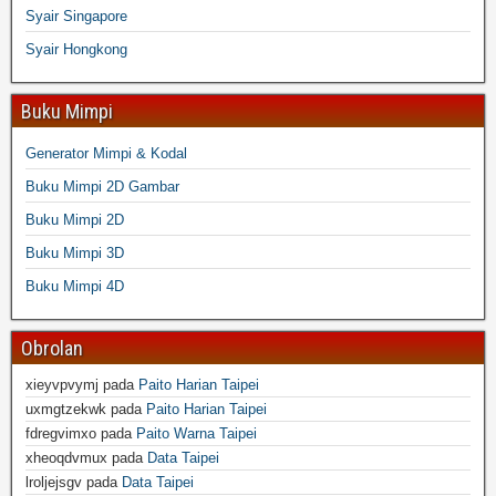
Syair Singapore
Syair Hongkong
Buku Mimpi
Generator Mimpi & Kodal
Buku Mimpi 2D Gambar
Buku Mimpi 2D
Buku Mimpi 3D
Buku Mimpi 4D
Obrolan
xieyvpvymj
pada
Paito Harian Taipei
uxmgtzekwk
pada
Paito Harian Taipei
fdregvimxo
pada
Paito Warna Taipei
xheoqdvmux
pada
Data Taipei
lroljejsgv
pada
Data Taipei