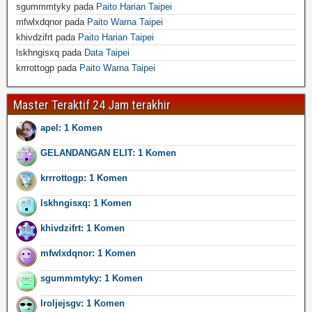
sgummmtyky
pada
Paito Harian Taipei
mfwlxdqnor
pada
Paito Warna Taipei
khivdzifrt
pada
Paito Harian Taipei
lskhngisxq
pada
Data Taipei
krrrottogp
pada
Paito Warna Taipei
Master Teraktif 24 Jam terakhir
apel: 1 Komen
GELANDANGAN ELIT: 1 Komen
krrrottogp: 1 Komen
lskhngisxq: 1 Komen
khivdzifrt: 1 Komen
mfwlxdqnor: 1 Komen
sgummmtyky: 1 Komen
lroljejsgv: 1 Komen