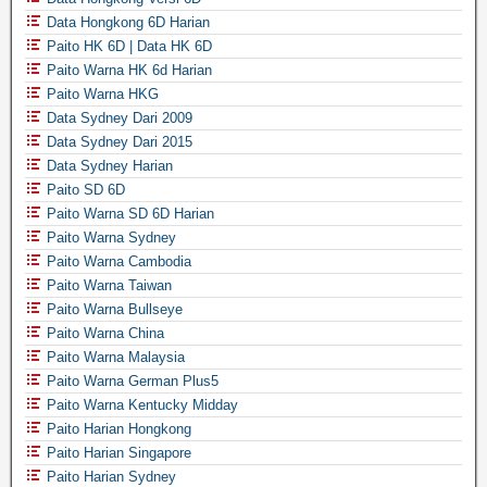
Data Hongkong 6D Harian
Paito HK 6D | Data HK 6D
Paito Warna HK 6d Harian
Paito Warna HKG
Data Sydney Dari 2009
Data Sydney Dari 2015
Data Sydney Harian
Paito SD 6D
Paito Warna SD 6D Harian
Paito Warna Sydney
Paito Warna Cambodia
Paito Warna Taiwan
Paito Warna Bullseye
Paito Warna China
Paito Warna Malaysia
Paito Warna German Plus5
Paito Warna Kentucky Midday
Paito Harian Hongkong
Paito Harian Singapore
Paito Harian Sydney