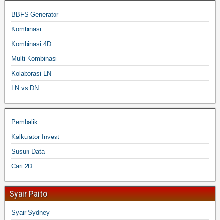
BBFS Generator
Kombinasi
Kombinasi 4D
Multi Kombinasi
Kolaborasi LN
LN vs DN
Pembalik
Kalkulator Invest
Susun Data
Cari 2D
Syair Paito
Syair Sydney